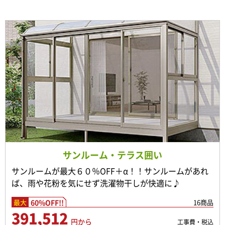
サンルーム・テラス囲い
サンルームが最大６０％OFF＋α！！サンルームがあれ
ば、雨や花粉を気にせず洗濯物干しが快適に♪
60%OFF!!
16商品
最大
391,512
円から
工事費・税込