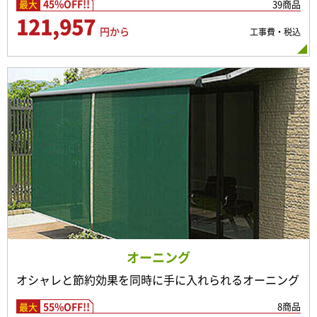
45%OFF!!
39商品
最大
121,957
円から
工事費・税込
オーニング
オシャレと節約効果を同時に手に入れられるオーニング
55%OFF!!
8商品
最大