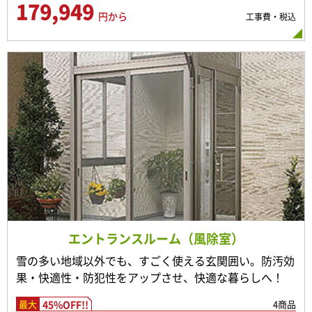
179,949
円から
工事費・税込
エントランスルーム（風除室）
雪の多い地域以外でも、すごく使える玄関囲い。防汚効
果・快適性・防犯性をアップさせ、快適な暮らしへ！
45%OFF!!
4商品
最大