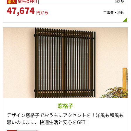
50%OFF!!
5商品
最大
47,674
円から
工事費・税込
窓格子
デザイン窓格子でおうちにアクセントを！洋風も和風も
思いのままに、快適生活と安心をGET！