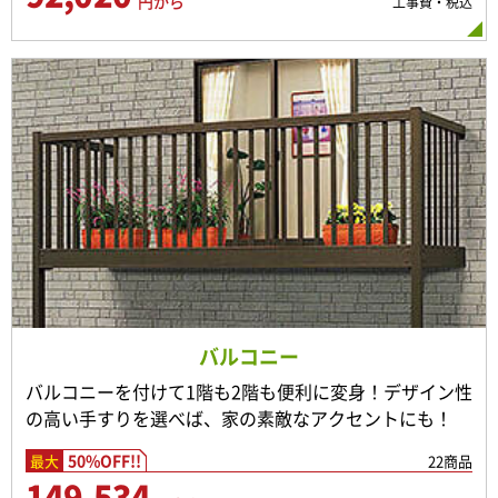
円から
工事費・税込
バルコニー
バルコニーを付けて1階も2階も便利に変身！デザイン性
の高い手すりを選べば、家の素敵なアクセントにも！
50%OFF!!
22商品
最大
149,534