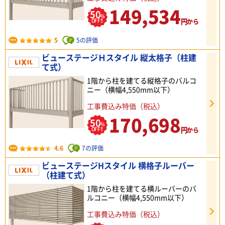
149,534
50
%
円
OFF!!
から
5
5の評価
ビューステージＨスタイル 縦太格子（柱建
て式）
1階から柱を建てる縦格子のバルコ
ニー（横幅4,550mm以下）
工事費込み特価（税込）
170,698
50
%
円
OFF!!
から
4.6
7の評価
ビューステージHスタイル 横格子ルーバー
（柱建て式）
1階から柱を建てる横ルーバーのバ
ルコニー（横幅4,550mm以下）
工事費込み特価（税込）