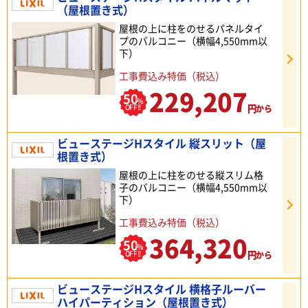
（屋根置き式）
屋根の上に柱をのせるパネルタイ
プのバルコニー（横幅4,550mm以
下）
工事費込み特価（税込）
229,207
50
%
円
OFF!!
から
ビューステージHスタイル 縦スリット（屋
根置き式）
屋根の上に柱をのせる縦スリム格
子のバルコニー（横幅4,550mm以
下）
工事費込み特価（税込）
364,320
50
%
円
OFF!!
から
ビューステージHスタイル 横格子ルーバー
ハイパーティション（屋根置き式）