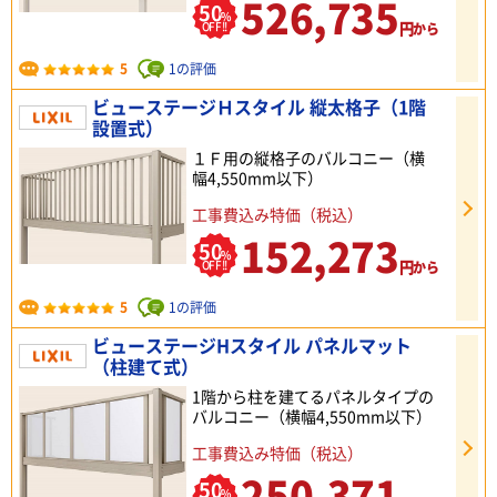
526,735
50
%
円
OFF!!
から
5
1の評価
ビューステージＨスタイル 縦太格子（1階
設置式）
１Ｆ用の縦格子のバルコニー（横
幅4,550mm以下）
工事費込み特価（税込）
152,273
50
%
円
OFF!!
から
5
1の評価
ビューステージHスタイル パネルマット
（柱建て式）
1階から柱を建てるパネルタイプの
バルコニー（横幅4,550mm以下）
工事費込み特価（税込）
250,371
50
%