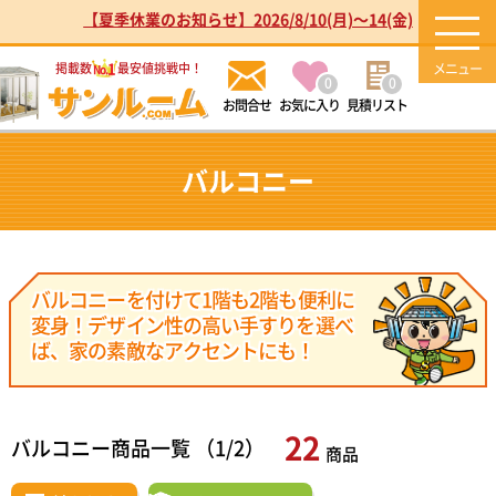
【夏季休業のお知らせ】2026/8/10(月)～14(金)
1
掲載数
最安値挑戦中！
No.
0
0
お気に入り
見積リスト
バルコニー
バルコニーを付けて1階も2階も便利に
変身！デザイン性の高い手すりを選べ
ば、家の素敵なアクセントにも！
22
バルコニー商品一覧 （1/2）
商品