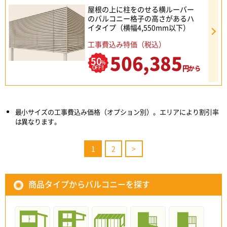
屋根の上に柱をのせる横ルーバー
のバルコニー格子の高さがあるハ
イタイプ（横幅4,550mm以下）
工事費込み特価（税込）
506,385
50
%
円
OFF!!
から
最小サイズの工事費込み価格（オプション別）。エリアにより割引率
は異なります。
1
2
>
商品タイプからバルコニーを探す