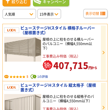
絞り込む
キャンペーン
表示切替
ビューステージHスタイル 横格子ルーバー
（屋根置き式）
屋根の上に柱をのせる横ルーバー
のバルコニー（横幅4,550mm以
下）
工事費込み特価（税込）
407,715
50
%
円
OFF!!
から
5
1の評価
ビューステージＨスタイル 縦太格子（屋根
置き式）
屋根の上に柱をのせる縦格子のバ
ルコニー（横幅4,550mm以下）
工事費込み特価（税込）