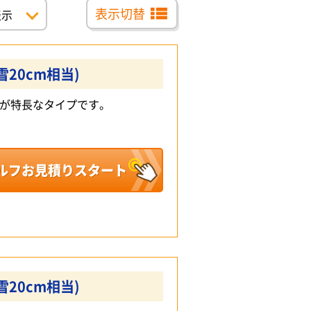
表示切替
雪20cm相当)
が特長なタイプです。
ルフお見積りスタート
雪20cm相当)