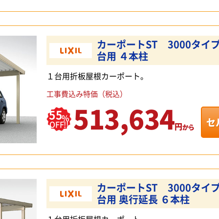
カーポートST 3000タイプ
台用 ４本柱
１台用折板屋根カーポート。
工事費込み特価（税込）
513,634
55
%
セ
OFF!!
円
から
カーポートST 3000タイプ
台用 奥行延長 ６本柱