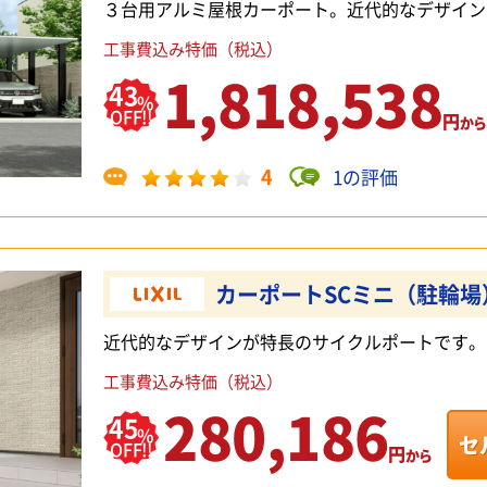
３台用アルミ屋根カーポート。近代的なデザイン
工事費込み特価（税込）
1,818,538
43
%
OFF!!
円
から
4
1の評価
カーポートSCミニ（駐輪場
近代的なデザインが特長のサイクルポートです。
工事費込み特価（税込）
280,186
45
%
セ
OFF!!
円
から