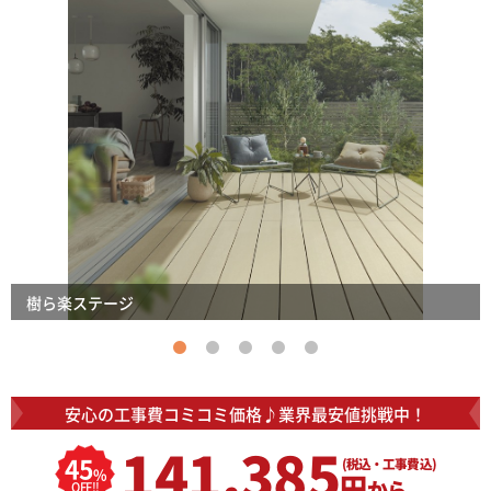
樹ら楽ステージ
安心の工事費コミコミ価格♪
業界最安値挑戦中！
141,385
45
(税込・工事費込)
%
円
から
OFF!!