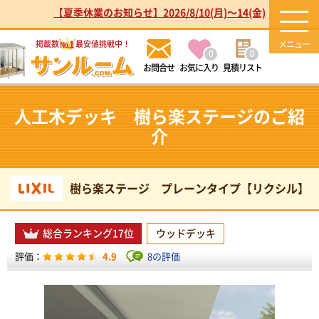
【夏季休業のお知らせ】2026/8/10(月)～14(金)
1
掲載数
最安値挑戦中！
No.
0
0
お気に入り
見積リスト
人工木デッキ 樹ら楽ステージのご紹
介
樹ら楽ステージ プレーンタイプ【リクシル】
総合ランキング17位
ウッドデッキ
4.9
8の評価