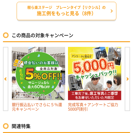
樹ら楽ステージ プレーンタイプ【リクシル】の
施工例をもっと見る（8件）
この商品の対象キャンペーン
キャ
銀行振込払いでさらに５％還
完成写真＋アンケートご協力
リフ
元キャンペーン
5000円割引
ンペー
関連特集