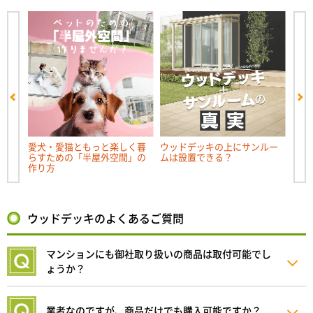
ルーム
愛犬・愛猫ともっと楽しく暮
ウッドデッキの上にサンルー
「テ
らすための「半屋外空間」の
ムは設置できる？
「ベ
作り方
ウッドデッキのよくあるご質問
マンションにも御社取り扱いの商品は取付可能でし
ょうか？
業者なのですが、商品だけでも購入可能ですか？