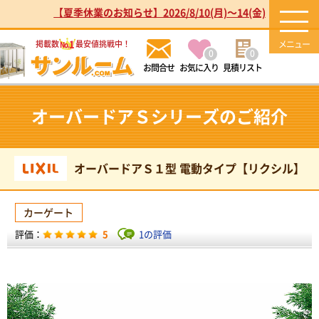
【夏季休業のお知らせ】2026/8/10(月)～14(金)
1
掲載数
最安値挑戦中！
No.
0
0
お気に入り
見積リスト
オーバードアＳシリーズのご紹介
オーバードアＳ１型 電動タイプ【リクシル】
カーゲート
5
1の評価