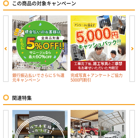
この商品の対象キャンペーン
キャ
銀行振込払いでさらに５％還
完成写真＋アンケートご協力
リフ
元キャンペーン
5000円割引
ンペー
関連特集
ルーム