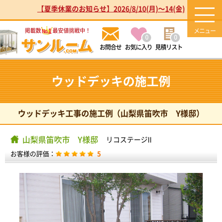
【夏季休業のお知らせ】2026/8/10(月)～14(金)
1
掲載数
最安値挑戦中！
No.
0
0
お気に入り
見積リスト
ウッドデッキの施工例
ウッドデッキ工事の施工例（山梨県笛吹市 Y様邸）
山梨県笛吹市 Y様邸
リコステージII
お客様の評価：
5