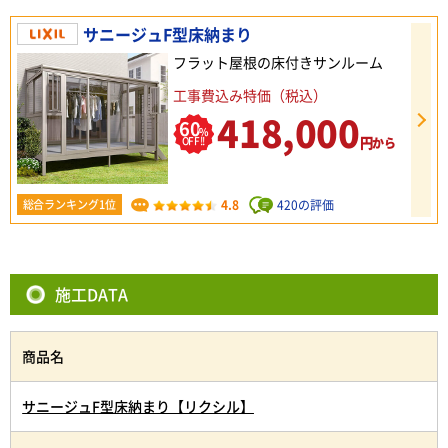
サニージュF型床納まり
フラット屋根の床付きサンルーム
工事費込み特価（税込）
418,000
60
%
円
OFF!!
から
4.8
420の評価
総合ランキング1位
施工DATA
商品名
サニージュF型床納まり【リクシル】