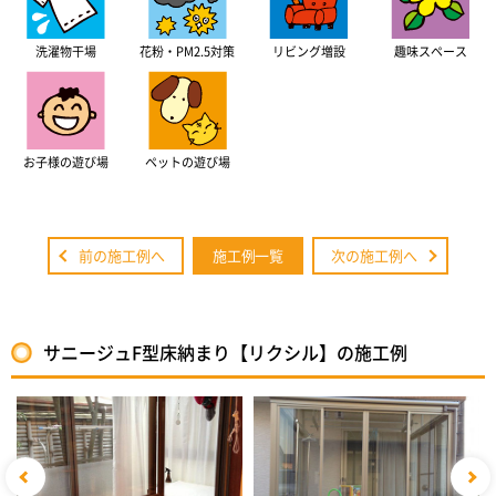
洗濯物干場
花粉・PM2.5対策
リビング増設
趣味スペース
お子様の遊び場
ペットの遊び場
前の施工例へ
施工例一覧
次の施工例へ
サニージュF型床納まり【リクシル】の施工例