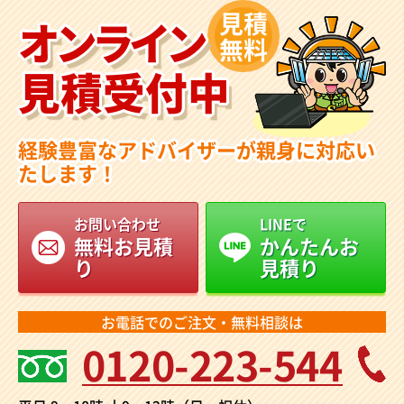
見積
オンライン
無料
見積受付中
経験豊富なアドバイザーが親身に対応い
たします！
お問い合わせ
LINEで
無料お見積
かんたんお
り
見積り
お電話でのご注文・無料相談は
0120-223-544