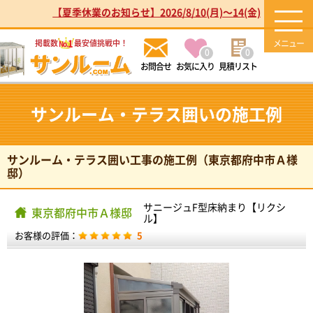
【夏季休業のお知らせ】2026/8/10(月)～14(金)
1
掲載数
最安値挑戦中！
No.
0
0
お気に入り
見積リスト
サンルーム・テラス囲いの施工例
サンルーム・テラス囲い工事の施工例（東京都府中市Ａ様
邸）
サニージュF型床納まり【リクシ
東京都府中市Ａ様邸
ル】
お客様の評価：
5