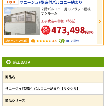
サニージュF型造付バルコニー納まり
２階バルコニー用のフラット屋根
サンルーム
工事費込み特価（税込）
473,498
55
%
円
OFF!!
から
4.8
109の評価
総合ランキング3位
施工DATA
商品名
サニージュF型造付バルコニー納まり【リクシル】
商品シリーズ