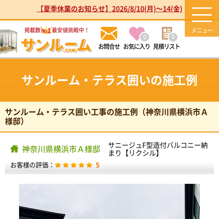
【夏季休業のお知らせ】2026/8/10(月)～14(金)
1
掲載数
最安値挑戦中！
No.
0
0
お気に入り
見積リスト
サンルーム・テラス囲いの施工例
サンルーム・テラス囲い工事の施工例（神奈川県横浜市Ａ
様邸）
サニージュF型造付バルコニー納
神奈川県横浜市Ａ様邸
まり【リクシル】
お客様の評価：
5