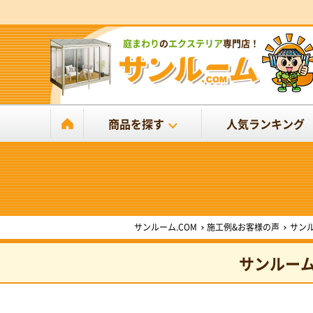
庭まわり
の
エクステリア
専門店！
商品を探す
人気ランキング
サンルーム.COM
施工例&お客様の声
サン
サンルー