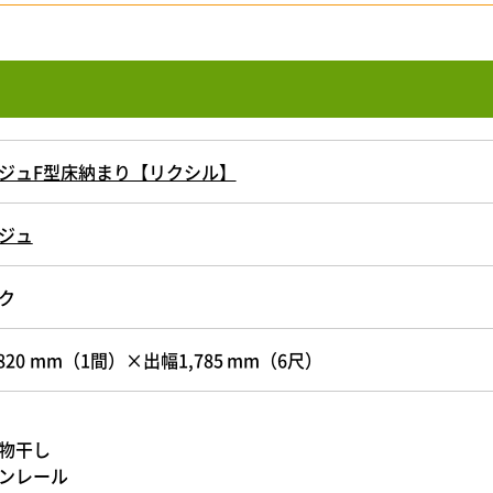
ジュF型床納まり【リクシル】
ジュ
ク
820 mm（1間）×出幅1,785 mm（6尺）
物干し
ンレール