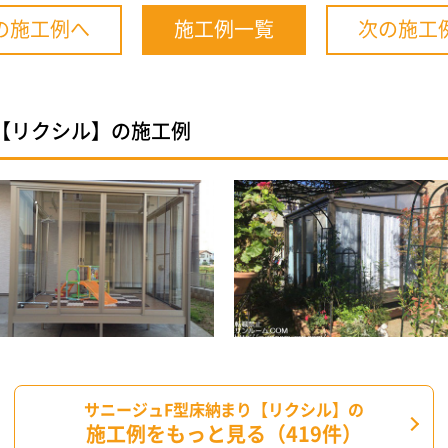
の施工例へ
施工例一覧
次の施工
【リクシル】の施工例
サニージュF型床納まり【リクシル】の
施工例をもっと見る（419件）