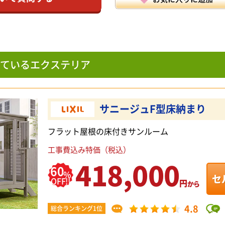
ているエクステリア
サニージュF型床納まり
フラット屋根の床付きサンルーム
工事費込み特価（税込）
418,000
60
%
セ
OFF!!
円
から
4.8
総合ランキング1位