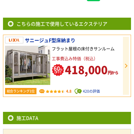
こちらの施工で使用しているエクステリア
サニージュF型床納まり
フラット屋根の床付きサンルーム
工事費込み特価（税込）
418,000
60
%
円
OFF!!
から
4.8
420の評価
総合ランキング1位
施工DATA