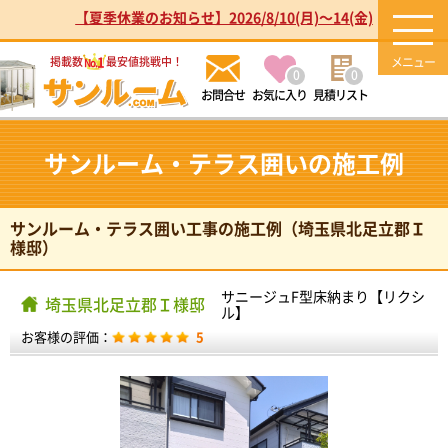
【夏季休業のお知らせ】2026/8/10(月)～14(金)
1
掲載数
最安値挑戦中！
No.
0
0
お気に入り
見積リスト
サンルーム・テラス囲いの施工例
サンルーム・テラス囲い工事の施工例（埼玉県北足立郡Ｉ
様邸）
サニージュF型床納まり【リクシ
埼玉県北足立郡Ｉ様邸
ル】
お客様の評価：
5