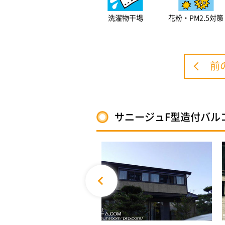
洗濯物干場
花粉・PM2.5対策
前
サニージュF型造付バル