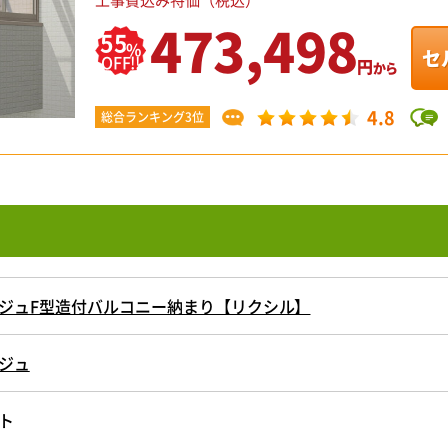
473,498
55
%
セ
OFF!!
円
から
4.8
総合ランキング3位
ジュF型造付バルコニー納まり【リクシル】
ジュ
ト