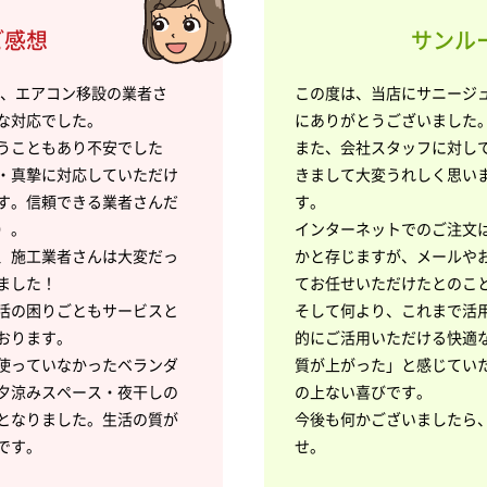
ご感想
サンルー
方、エアコン移設の業者さ
この度は、当店にサニージ
な対応でした。
にありがとうございました
うこともあり不安でした
また、会社スタッフに対し
・真摯に対応していただけ
きまして大変うれしく思い
す。信頼できる業者さんだ
す。
）。
インターネットでのご注文
、施工業者さんは大変だっ
かと存じますが、メールや
ました！
てお任せいただけたとのこ
活の困りごともサービスと
そして何より、これまで活
おります。
的にご活用いただける快適
使っていなかったベランダ
質が上がった」と感じてい
夕涼みスペース・夜干しの
の上ない喜びです。
となりました。生活の質が
今後も何かございましたら
です。
せ。