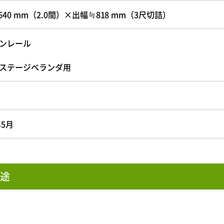
640 mm（2.0間）×出幅≒818 mm（3尺切詰）
ンレール
ステージベランダ用
年5月
途