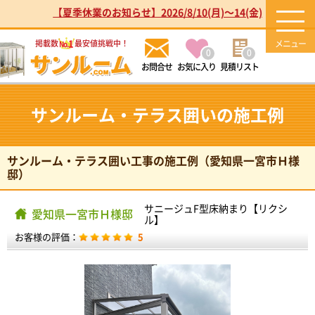
【夏季休業のお知らせ】2026/8/10(月)～14(金)
1
掲載数
最安値挑戦中！
No.
0
0
お気に入り
見積リスト
サンルーム・テラス囲いの施工例
サンルーム・テラス囲い工事の施工例（愛知県一宮市Ｈ様
邸）
サニージュF型床納まり【リクシ
愛知県一宮市Ｈ様邸
ル】
お客様の評価：
5