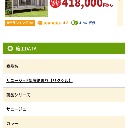
418,000
60
%
円
OFF!!
から
4.8
419の評価
総合ランキング1位
施工DATA
商品名
サニージュF型床納まり【リクシル】
商品シリーズ
サニージュ
カラー