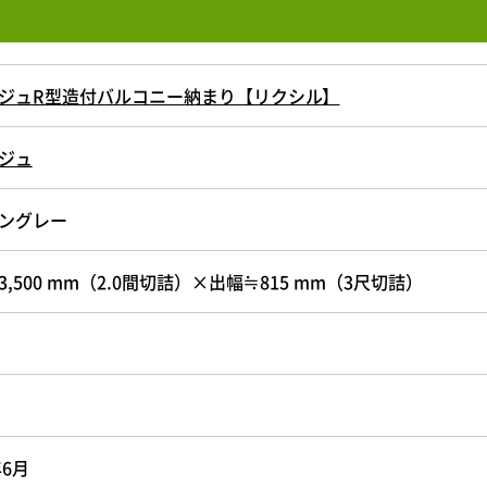
ジュR型造付バルコニー納まり【リクシル】
ジュ
ングレー
3,500 mm（2.0間切詰）×出幅≒815 mm（3尺切詰）
年6月