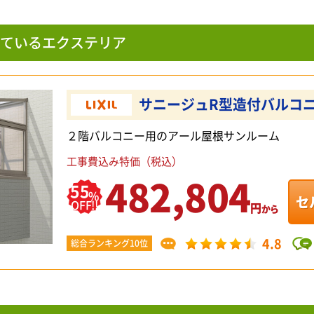
ているエクステリア
サニージュR型造付バルコ
２階バルコニー用のアール屋根サンルーム
工事費込み特価（税込）
482,804
55
%
セ
OFF!!
円
から
4.8
総合ランキング10位