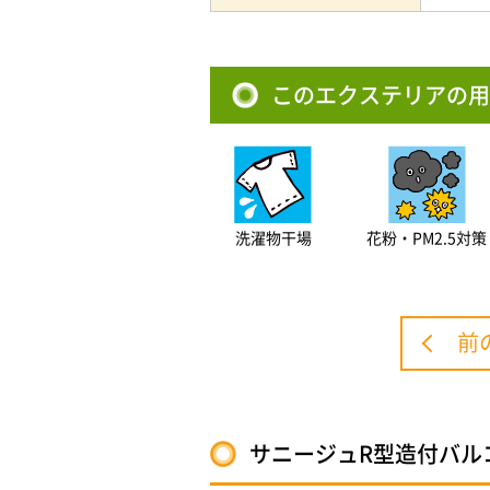
このエクステリアの用
洗濯物干場
花粉・PM2.5対策
前
サニージュR型造付バル