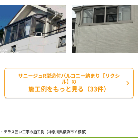
サニージュR型造付バルコニー納まり【リクシ
ル】の
施工例をもっと見る（33件）
・テラス囲い工事の施工例（神奈川県横浜市Ｙ様邸）