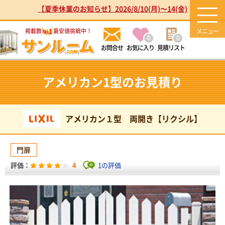
【夏季休業のお知らせ】2026/8/10(月)～14(金)
1
掲載数
最安値挑戦中！
No.
0
0
お気に入り
見積リスト
アメリカン1型のお見積り
アメリカン１型 両開き【リクシル】
門扉
4
1の評価