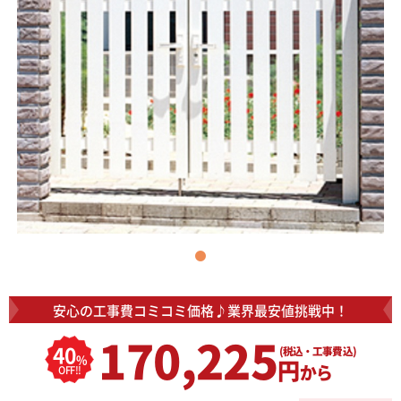
安心の工事費コミコミ価格♪
業界最安値挑戦中！
170,225
40
(税込・工事費込)
%
円
から
OFF!!