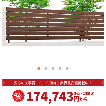
安心の工事費コミコミ価格♪
業界最安値挑戦中！
174,743
42
(税込・工事費込)
%
円
から
OFF!!