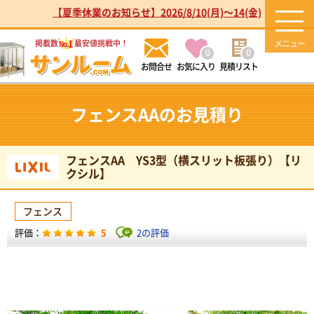
【夏季休業のお知らせ】2026/8/10(月)～14(金)
1
掲載数
最安値挑戦中！
No.
0
0
お気に入り
見積リスト
フェンスAAのお見積り
フェンスAA YS3型（横スリット板張り）【リ
クシル】
フェンス
5
2の評価