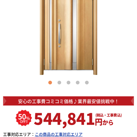
安心の工事費コミコミ価格♪
業界最安値挑戦中！
544,841
50
(税込・工事費込)
%
円
から
OFF!!
工事対応エリア：
この商品の工事対応エリア