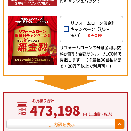
円キャッシュバック！
リフォームローン無金利
キャンペーン【7/1～
9/30】
0円OFF
リフォームローンの分割金利手数
料が0円！全額サンルーム.COMで
負担します！（※最長36回払いま
で・20万円以上で利用可））
お見積り合計
473,198
円（工事費・税込）
内訳を表示