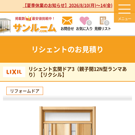
【夏季休業のお知らせ】2026/8/10(月)～14(金)
1
掲載数
最安値挑戦中！
No.
0
0
お気に入り
見積リスト
リシェントのお見積り
リシェント玄関ドア3（親子開12N型ランマあ
り）【リクシル】
リフォームドア