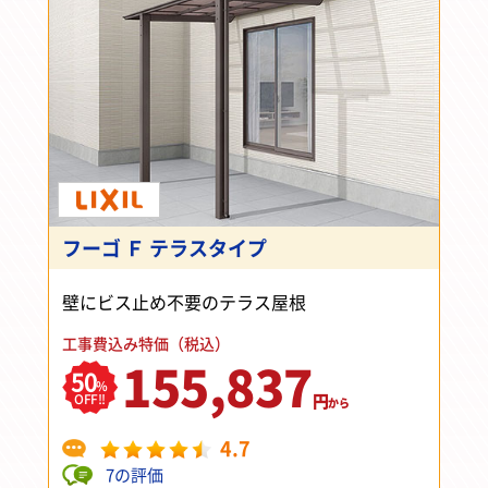
フーゴ Ｆ テラスタイプ
壁にビス止め不要のテラス屋根
工事費込み特価（税込）
155,837
50
%
円
OFF!!
から
4.7
7の評価