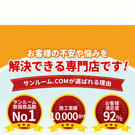
お客様の不安や悩みを
解決できる
専門店です
!
サンルーム
お客様
取扱商品数
1
施工実績
満足度
92
No
10
000
%
件超
,
.