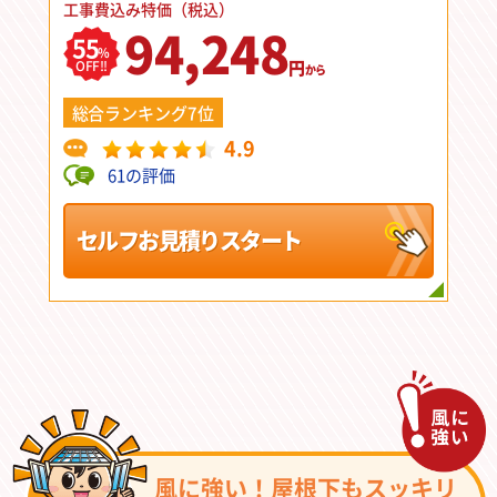
工事費込み特価（税込）
94,248
55
%
円
OFF!!
から
総合ランキング7位
4.9
61の評価
セルフお見積りスタート
風に強い！屋根下もスッキリ