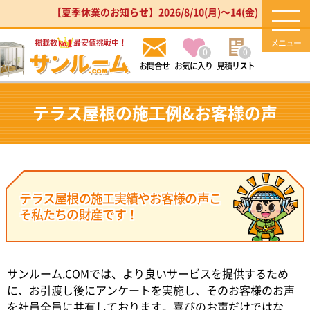
【夏季休業のお知らせ】2026/8/10(月)～14(金)
1
掲載数
最安値挑戦中！
No.
0
0
お気に入り
見積リスト
テラス屋根の施工例&お客様の声
テラス屋根の施工実績やお客様の声こ
そ私たちの財産です！
サンルーム.COMでは、より良いサービスを提供するため
に、お引渡し後にアンケートを実施し、そのお客様のお声
を社員全員に共有しております。喜びのお声だけではな