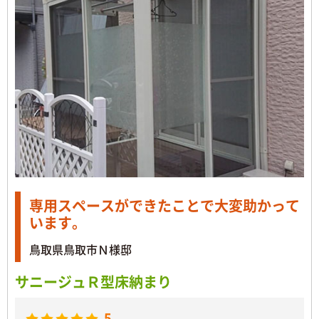
専用スペースができたことで大変助かって
います。
鳥取県鳥取市Ｎ様邸
サニージュＲ型床納まり
5