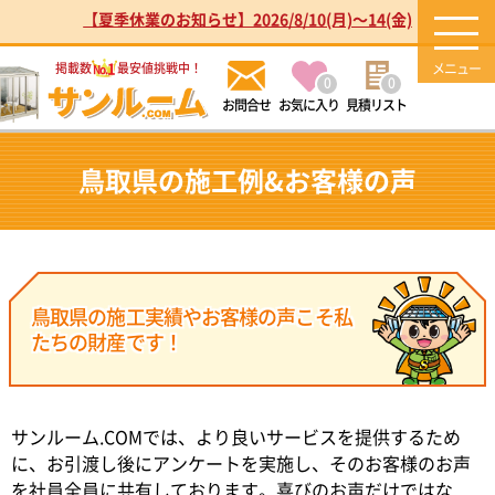
【夏季休業のお知らせ】2026/8/10(月)～14(金)
1
掲載数
最安値挑戦中！
No.
0
0
お気に入り
見積リスト
鳥取県の施工例&お客様の声
鳥取県の施工実績やお客様の声こそ私
たちの財産です！
サンルーム.COMでは、より良いサービスを提供するため
に、お引渡し後にアンケートを実施し、そのお客様のお声
を社員全員に共有しております。喜びのお声だけではな