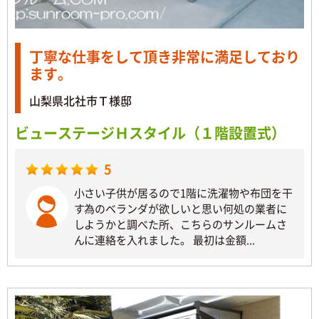
丁寧な仕事をして頂き非常に満足しており
ます。
山梨県北社市Ｔ様邸
ビューステージＨスタイル（１階設置式）
5
小さい子供が居るので1階に洗濯物や布団を干
す為のベランダが欲しいと思い何処の業者に
しようかと調べた所、こちらのサンルームさ
んに連絡を入れました。 最初は金額...