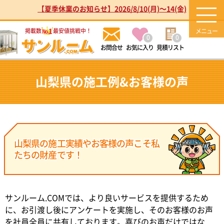
【夏季休業のお知らせ】2026/8/10(月)～14(金)
1
掲載数
最安値挑戦中！
No.
0
0
お気に入り
見積リスト
山梨県の施工例&お客様の声
山梨県の施工実績やお客様の声こそ私
たちの財産です！
サンルーム.COMでは、より良いサービスを提供するため
に、お引渡し後にアンケートを実施し、そのお客様のお声
を社員全員に共有しております。喜びのお声だけではな