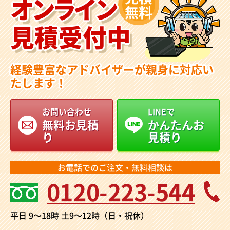
オンライン
無料
見積受付中
経験豊富なアドバイザーが親身に対応い
たします！
お問い合わせ
LINEで
無料お見積
かんたんお
り
見積り
お電話でのご注文・無料相談は
0120-223-544
平日 9～18時
土9～12時（日・祝休）