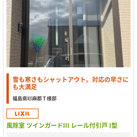
雪も寒さもシャットアウト。対応の早さに
も大満足
福島県耶麻郡Ｔ様邸
風除室 ツインガードIII レール付引戸 I型