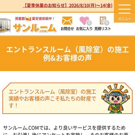
【夏季休業のお知らせ】2026/8/10(月)～14(金)
1
掲載数
最安値挑戦中！
No.
0
0
お気に入り
見積リスト
エントランスルーム（風除室）の施工
例&お客様の声
エントランスルーム（風除室）の施工
実績やお客様の声こそ私たちの財産で
す！
サンルーム.COMでは、より良いサービスを提供するため
に、お引渡し後にアンケートを実施し、そのお客様のお声