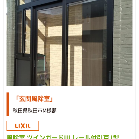
「玄関風除室」
秋田県秋田市M様邸
風除室 ツインガードIII レール付引戸 I型