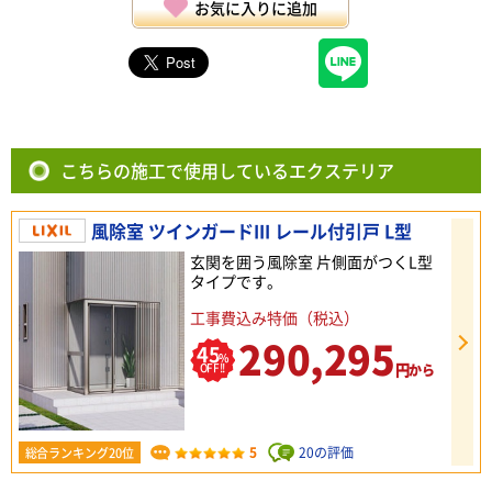
お気に入りに追加
こちらの施工で使用しているエクステリア
風除室 ツインガードIII レール付引戸 L型
玄関を囲う風除室 片側面がつくL型
タイプです。
工事費込み特価（税込）
290,295
45
%
円
OFF!!
から
5
20の評価
総合ランキング20位