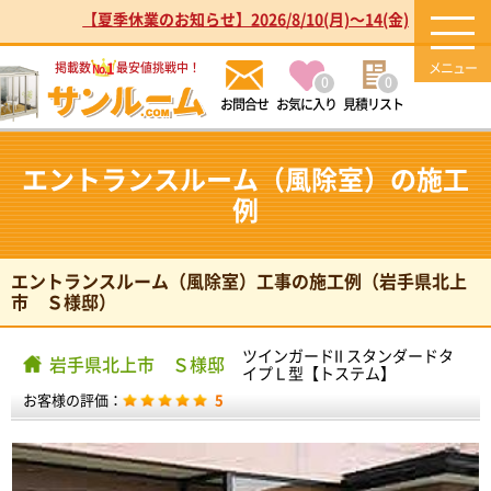
【夏季休業のお知らせ】2026/8/10(月)～14(金)
1
掲載数
最安値挑戦中！
No.
0
0
お気に入り
見積リスト
エントランスルーム（風除室）の施工
例
エントランスルーム（風除室）工事の施工例（岩手県北上
市 Ｓ様邸）
ツインガードII スタンダードタ
岩手県北上市 Ｓ様邸
イプＬ型【トステム】
お客様の評価：
5