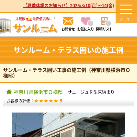
【夏季休業のお知らせ】2026/8/10(月)～14(金)
1
掲載数
最安値挑戦中！
No.
0
0
お気に入り
見積リスト
サンルーム・テラス囲いの施工例
サンルーム・テラス囲い工事の施工例（神奈川県横浜市Ｏ
様邸）
神奈川県横浜市Ｏ様邸
サニージュＲ型床納まり
お客様の評価：
5