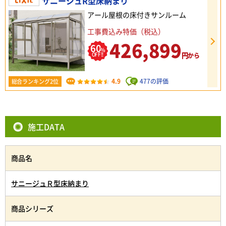
サニージュR型床納まり
アール屋根の床付きサンルーム
工事費込み特価（税込）
426,899
60
%
円
OFF!!
から
4.9
477の評価
総合ランキング2位
施工DATA
商品名
サニージュＲ型床納まり
商品シリーズ