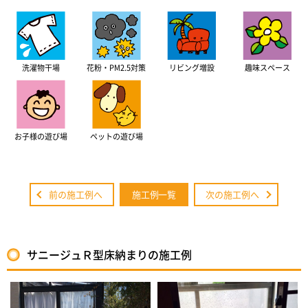
洗濯物干場
花粉・PM2.5対策
リビング増設
趣味スペース
お子様の遊び場
ペットの遊び場
前の施工例へ
施工例一覧
次の施工例へ
サニージュＲ型床納まりの施工例