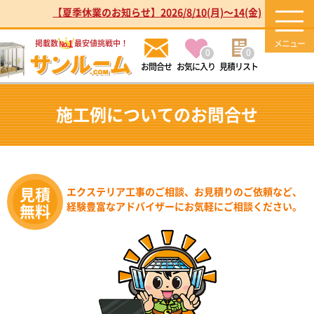
【夏季休業のお知らせ】2026/8/10(月)～14(金)
1
掲載数
最安値挑戦中！
No.
0
0
お気に入り
見積リスト
施工例についてのお問合せ
エクステリア工事のご相談、お見積りのご依頼など、
経験豊富なアドバイザーにお気軽にご相談ください。