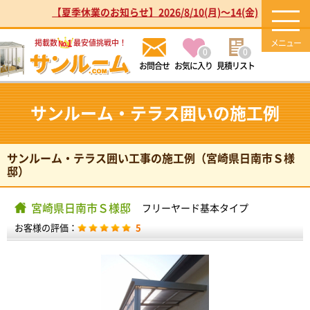
【夏季休業のお知らせ】2026/8/10(月)～14(金)
1
掲載数
最安値挑戦中！
No.
0
0
お気に入り
見積リスト
サンルーム・テラス囲いの施工例
サンルーム・テラス囲い工事の施工例（宮崎県日南市Ｓ様
邸）
宮崎県日南市Ｓ様邸
フリーヤード基本タイプ
お客様の評価：
5