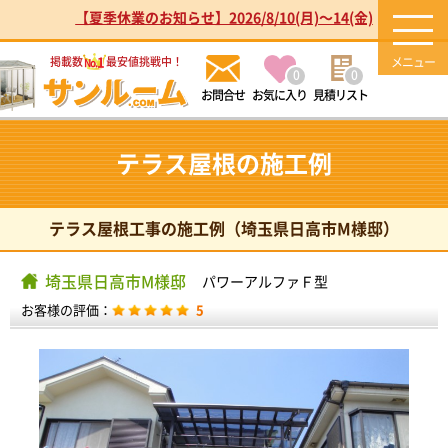
【夏季休業のお知らせ】2026/8/10(月)～14(金)
1
掲載数
最安値挑戦中！
No.
0
0
お気に入り
見積リスト
テラス屋根の施工例
テラス屋根工事の施工例（埼玉県日高市M様邸）
埼玉県日高市M様邸
パワーアルファＦ型
お客様の評価：
5