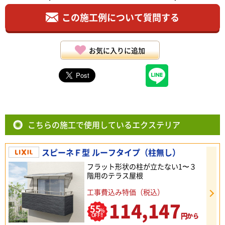
この施工例について質問する
お気に入りに追加
こちらの施工で使用しているエクステリア
スピーネＦ型 ルーフタイプ（柱無し）
フラット形状の柱が立たない1〜３
階用のテラス屋根
工事費込み特価（税込）
114,147
55
%
円
OFF!!
から