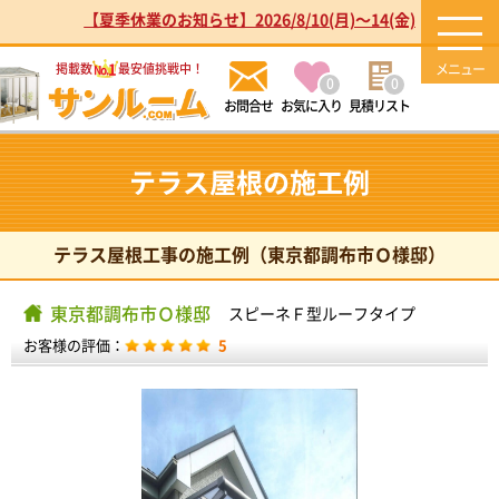
【夏季休業のお知らせ】2026/8/10(月)～14(金)
1
掲載数
最安値挑戦中！
No.
0
0
お気に入り
見積リスト
テラス屋根の施工例
テラス屋根工事の施工例（東京都調布市Ｏ様邸）
東京都調布市Ｏ様邸
スピーネＦ型ルーフタイプ
お客様の評価：
5