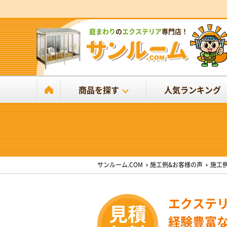
庭まわり
の
エクステリア
専門店！
商品を探す
人気ランキング
サンルーム.COM
施工例&お客様の声
施工
エクステ
経験豊富