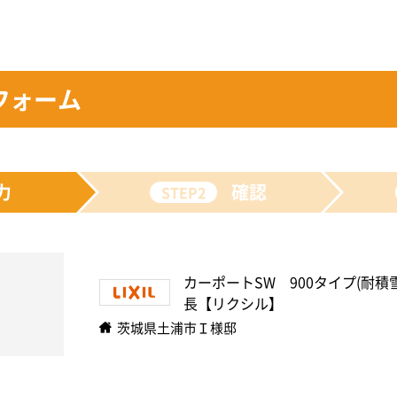
フォーム
力
確認
STEP2
カーポートSW 900タイプ(耐積雪
長【リクシル】
茨城県土浦市Ｉ様邸