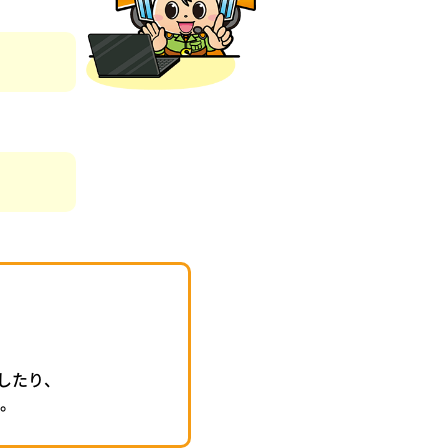
したり、
。