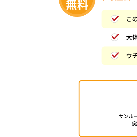
こ
大
ウ
サンル