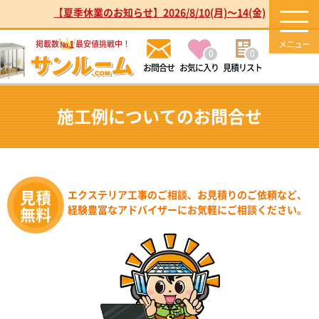
【夏季休業のお知らせ】2026/8/10(月)～14(金)
1
掲載数
最安値挑戦中！
No.
0
0
お気に入り
見積リスト
施工例についてのお問合せ
エクステリア工事のご相談、お見積りのご依頼など、
経験豊富なアドバイザーにお気軽にご相談ください。