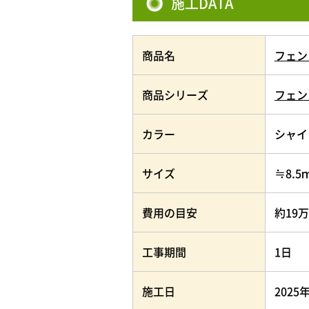
施工DATA
商品名
フェン
商品シリーズ
フェン
カラー
シャイ
サイズ
≒8.5
費用の目安
約19
工事期間
1日
施工日
2025