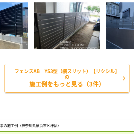
フェンスAB YS3型（横スリット）【リクシル】
の
施工例をもっと見る（3件）
事の施工例（神奈川県横浜市Ｋ様邸）