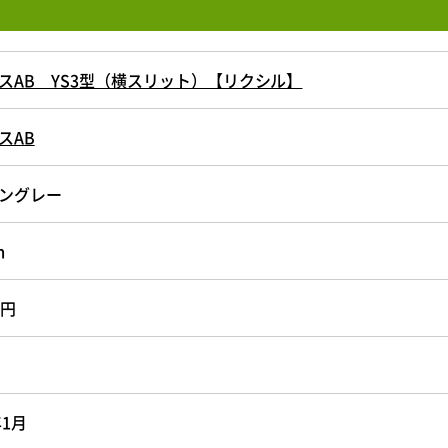
スAB YS3型（横スリット）【リクシル】
スAB
ングレー
ｍ
万円
年1月