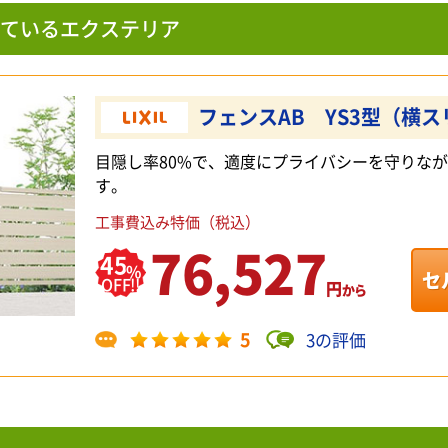
ているエクステリア
フェンスAB YS3型（横
目隠し率80%で、適度にプライバシーを守りな
す。
工事費込み特価（税込）
76,527
45
%
セ
OFF!!
円
から
5
3の評価