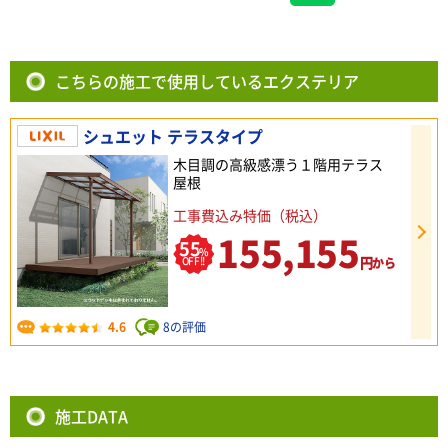
こちらの施工で使用しているエクステリア
シュエット テラスタイプ
木目調の高級感漂う１階用テラス
屋根
工事費込み特価（税込）
155,155
55
%
円
OFF!!
から
4.6
8の評価
施工DATA