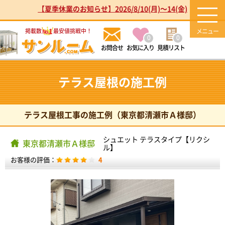
【夏季休業のお知らせ】2026/8/10(月)～14(金)
1
掲載数
最安値挑戦中！
No.
0
0
お気に入り
見積リスト
テラス屋根の施工例
テラス屋根工事の施工例（東京都清瀬市Ａ様邸）
シュエット テラスタイプ【リクシ
東京都清瀬市Ａ様邸
ル】
お客様の評価：
4