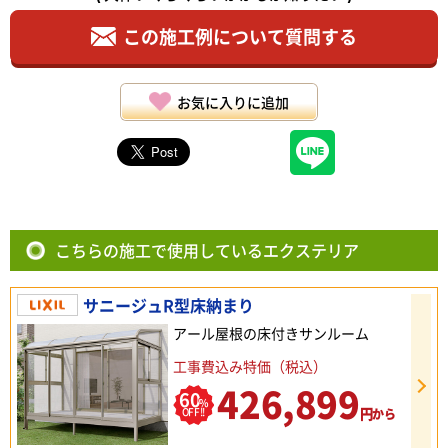
この施工例について質問する
お気に入りに追加
こちらの施工で使用しているエクステリア
サニージュR型床納まり
アール屋根の床付きサンルーム
工事費込み特価（税込）
426,899
60
%
円
OFF!!
から