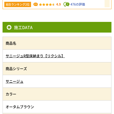
4.9
476の評価
総合ランキング2位
施工DATA
商品名
サニージュR型床納まり【リクシル】
商品シリーズ
サニージュ
カラー
オータムブラウン