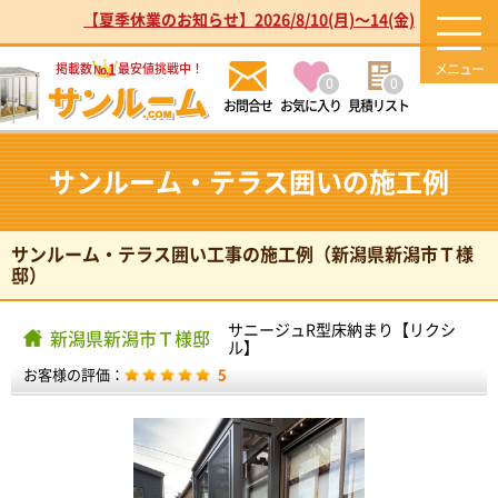
【夏季休業のお知らせ】2026/8/10(月)～14(金)
1
掲載数
最安値挑戦中！
No.
0
0
お気に入り
見積リスト
サンルーム・テラス囲いの施工例
サンルーム・テラス囲い工事の施工例（新潟県新潟市Ｔ様
邸）
サニージュR型床納まり【リクシ
新潟県新潟市Ｔ様邸
ル】
お客様の評価：
5