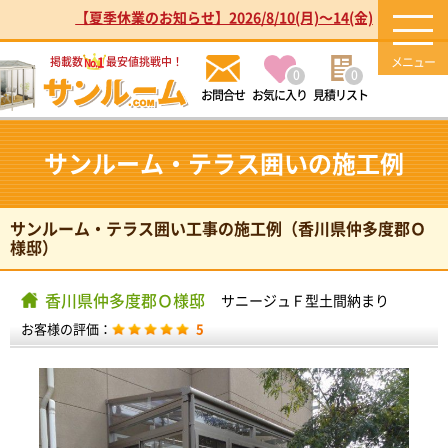
【夏季休業のお知らせ】2026/8/10(月)～14(金)
1
掲載数
最安値挑戦中！
No.
0
0
お気に入り
見積リスト
サンルーム・テラス囲いの施工例
サンルーム・テラス囲い工事の施工例（香川県仲多度郡Ｏ
様邸）
香川県仲多度郡Ｏ様邸
サニージュＦ型土間納まり
お客様の評価：
5