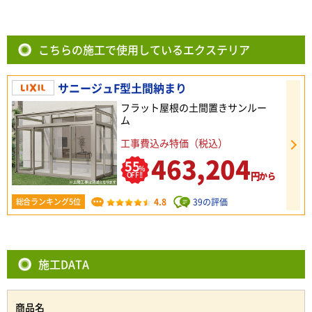
こちらの施工で使用しているエクステリア
サニージュF型土間納まり
フラット屋根の土間置きサンルー
ム
工事費込み特価（税込）
463,204
55
%
円
OFF!!
から
4.8
39の評価
総合ランキング5位
施工DATA
商品名