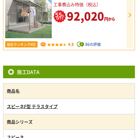
工事費込み特価（税込）
92,020
55
%
円
OFF!!
から
4.8
86の評価
総合ランキング4位
施工DATA
商品名
スピーネF型 テラスタイプ
商品シリーズ
スピーネ