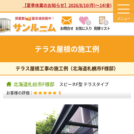
【夏季休業のお知らせ】2026/8/10(月)～14(金)
1
掲載数
最安値挑戦中！
No.
0
0
お気に入り
見積リスト
テラス屋根の施工例
テラス屋根工事の施工例（北海道札幌市F様邸）
北海道札幌市F様邸
スピーネF型 テラスタイプ
お客様の評価：
5