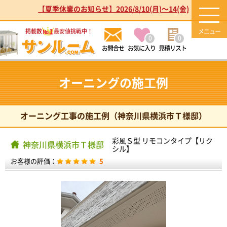
【夏季休業のお知らせ】2026/8/10(月)～14(金)
1
掲載数
最安値挑戦中！
No.
0
0
お気に入り
見積リスト
オーニングの施工例
オーニング工事の施工例（神奈川県横浜市Ｔ様邸）
彩風Ｓ型 リモコンタイプ【リク
神奈川県横浜市Ｔ様邸
シル】
お客様の評価：
5