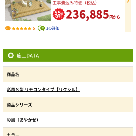
工事費込み特価（税込）
236,885
55
%
円
OFF!!
から
5
3の評価
施工DATA
商品名
彩風Ｓ型 リモコンタイプ【リクシル】
商品シリーズ
彩風（あやかぜ）
カラー