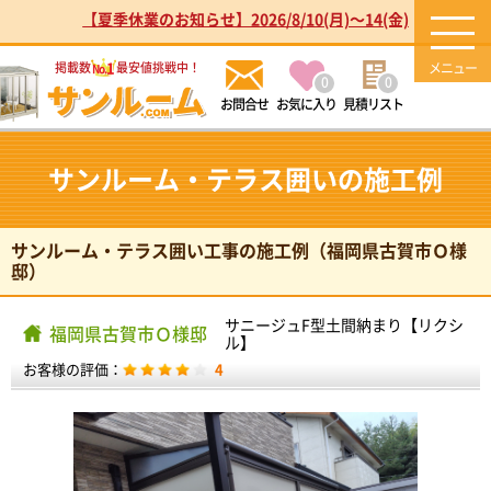
【夏季休業のお知らせ】2026/8/10(月)～14(金)
1
掲載数
最安値挑戦中！
No.
0
0
お気に入り
見積リスト
サンルーム・テラス囲いの施工例
サンルーム・テラス囲い工事の施工例（福岡県古賀市Ｏ様
邸）
サニージュF型土間納まり【リクシ
福岡県古賀市Ｏ様邸
ル】
お客様の評価：
4