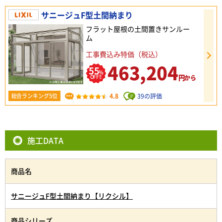
サニージュF型土間納まり
フラット屋根の土間置きサンルー
ム
工事費込み特価（税込）
463,204
55
%
円
OFF!!
から
4.8
39の評価
総合ランキング5位
施工DATA
商品名
サニージュF型土間納まり【リクシル】
商品シリーズ