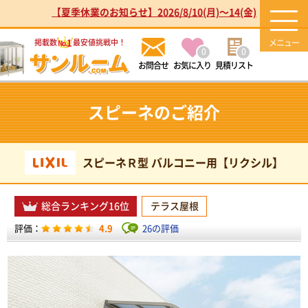
【夏季休業のお知らせ】2026/8/10(月)～14(金)
1
掲載数
最安値挑戦中！
No.
0
0
お気に入り
見積リスト
スピーネのご紹介
スピーネＲ型 バルコニー用【リクシル】
総合ランキング16位
テラス屋根
4.9
26の評価