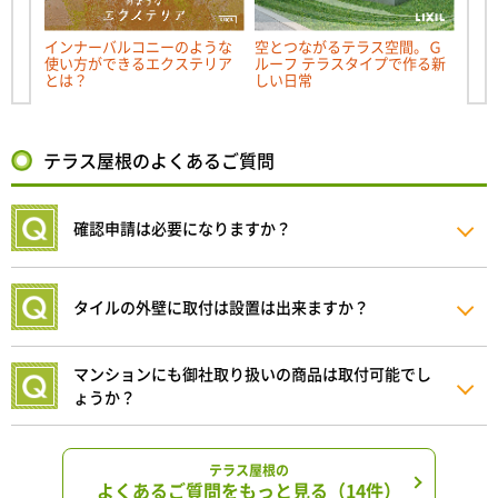
インナーバルコニーのような
空とつながるテラス空間。Ｇ
戸建
使い方ができるエクステリア
ルーフ テラスタイプで作る新
用！
とは？
しい日常
選
テラス屋根のよくあるご質問
確認申請は必要になりますか？
タイルの外壁に取付は設置は出来ますか？
マンションにも御社取り扱いの商品は取付可能でし
ょうか？
テラス屋根の
よくあるご質問をもっと見る（14件）