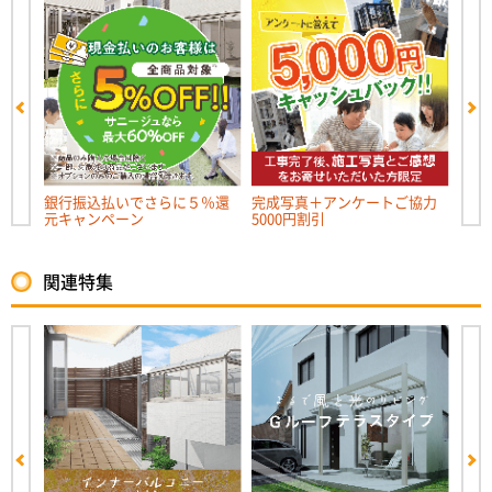
キャ
銀行振込払いでさらに５％還
完成写真＋アンケートご協力
リフ
元キャンペーン
5000円割引
ンペー
関連特集
ルーム