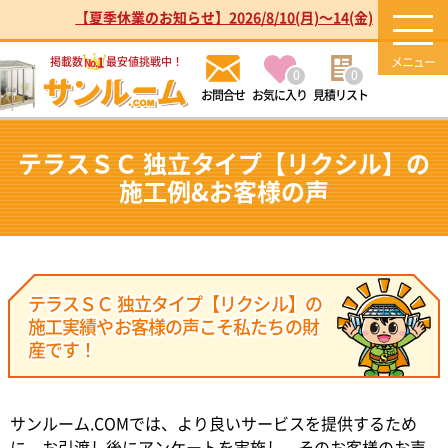
【夏季休業のお知らせ】2026/8/10(月)～14(金)
1
掲載数
最安値挑戦中！
No.
0
0
お気に入り
見積リスト
テラスＳＣ 独立タイプ【リクシル】の
施工例&お客様の声
テラスＳＣ 独立タイプ【リクシル】の
施工実績やお客様の声こそ私たちの財
産です！
サンルーム.COMでは、より良いサービスを提供するため
に、お引渡し後にアンケートを実施し、そのお客様のお声